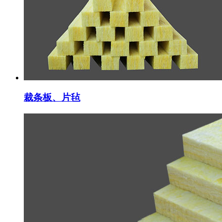
裁条板、片毡