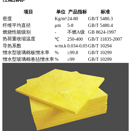
项目
单位
产品指标
标准
密度
Kg/m³
24-80
GB/T 5480.3
纤维平均直径
μm
5-8
GB/T 5480.4
燃烧性能级别
-
不燃A级
GB 8624-1997
热荷重收缩温度
250-400
GB/T 11835-2007
℃
导热系数
w/m.k
0.034-0.05
GB/T 10294
憎水型玻璃棉板憎水率
%
≥99.8
GB/T 10299
憎水型玻璃棉卷毡憎水率
%
≥99
GB/T 10299